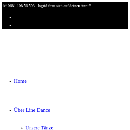
Zum
☏ 0681 108 56 503 - Ingrid freut sich auf deinen Anruf!
Inhalt
springen
Home
Über Line Dance
Unsere Tänze