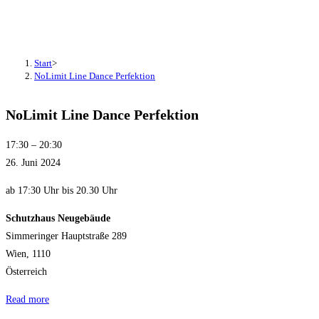
NoLimit Line Dance Perfektion
Start
>
NoLimit Line Dance Perfektion
NoLimit Line Dance Perfektion
NoLimit
17:30
–
20:30
Line
26. Juni 2024
Dance
ab 17:30 Uhr bis 20.30 Uhr
Perfektion
Schutzhaus Neugebäude
Simmeringer Hauptstraße 289
Wien
,
1110
Österreich
Read more