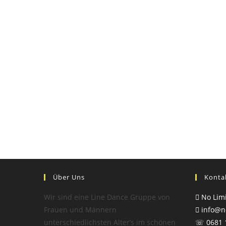
Über Uns
Konta
Wir sind eine Line Dance Gruppe von
No Limi
Frauen und Männern
info@no
unterschiedlichsten Alter’s im schönen
☏ 0681 