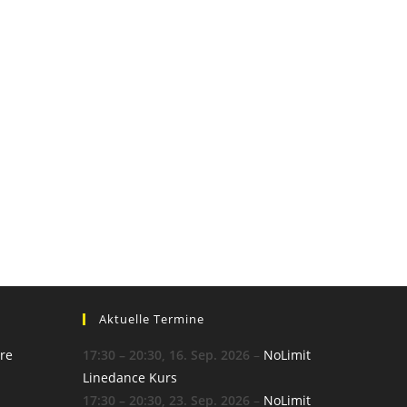
Aktuelle Termine
re
17:30
–
20:30
,
16. Sep. 2026
–
NoLimit
Linedance Kurs
17:30
–
20:30
,
23. Sep. 2026
–
NoLimit