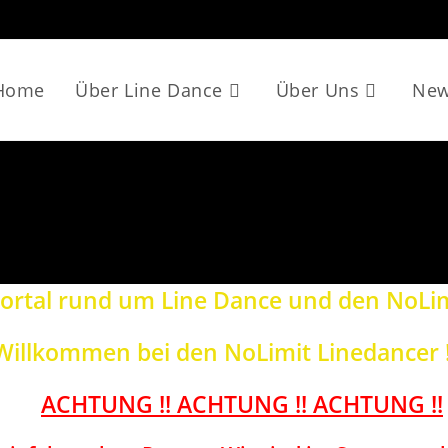
Home
Über Line Dance
Über Uns
Ne
portal rund um Line Dance und den NoLim
Willkommen bei den NoLimit Linedancer !
ACHTUNG !! ACHTUNG !! ACHTUNG !!