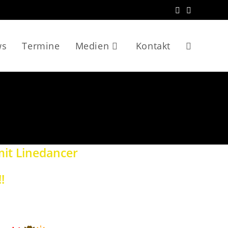
ws
Termine
Medien
Kontakt
Website-
Suche
umschalten
it Linedancer
!