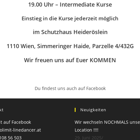
19.00 Uhr – Intermediate Kurse
Einstieg in die Kurse jederzeit möglich
im Schutzhaus Heideröslein
1110 Wien, Simmeringer Haide, Parzelle 4/432G
Wir freuen uns auf Euer KOMMEN
Du findest uns auch auf Facebook
kt
Neuigkeiten
t auf Facebook
Wir wechseln NOCHMALS unse
limit-linedancer.at
Location !!!!
108 56 503
29. Juni 2025
/