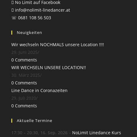
No Limit auf Facebook
info@nolimit-linedancer.at
☏ 0681 108 56 503
Neuigkeiten
Wir wechseln NOCHMALS unsere Location !!!!
29. Juni 2025
/
0 Comments
WIR WECHSELN UNSERE LOCATION!!
30. März 2025
/
0 Comments
Line Dance in Coronazeiten
29. Juli 2020
/
0 Comments
Aktuelle Termine
17:30
–
20:30
,
16. Sep. 2026
–
NoLimit Linedance Kurs