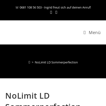
Zum
☏ 0681 108 56 503 - Ingrid freut sich auf deinen Anruf!
Inhalt
springen
Menü
>
NoLimit LD Sommerperfection
NoLimit LD