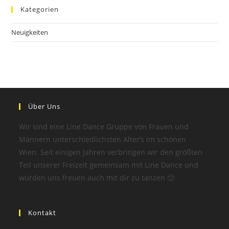
Kategorien
Neuigkeiten
Über Uns
Wir sind eine Line Dance Gruppe von Frauen und
Männern unterschiedlichsten Alter’s im schönen
Wien. Seit einigen Jahren verbringen wir den größten
Teil unserer Freizeit gemeinsam mit Line Dance und
würden uns freuen auch mit dir zu tanzen 🙂
Kontakt