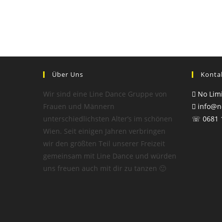
Über Uns
Konta
Wir sind eine Line Dance Gruppe von
No Limi
Frauen und Männern
info@no
unterschiedlichsten Alter’s im schönen
☏ 0681 
Wien. Seit einigen Jahren verbringen
wir den größten Teil unserer Freizeit
gemeinsam mit Line Dance und würden
uns freuen auch mit dir zu tanzen 🙂