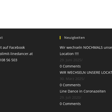
kt
Neuigkeiten
t auf Facebook
Wir wechseln NOCHMALS unse
limit-linedancer.at
Location !!!!
108 56 503
29. Juni 2025
/
0 Comments
WIR WECHSELN UNSERE LOCAT
30. März 2025
/
0 Comments
Line Dance in Coronazeiten
29. Juli 2020
/
0 Comments