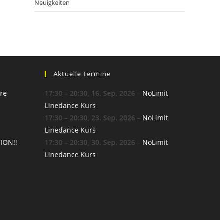
Neuigkeiten
Aktuelle Termine
re
17:30
–
20:30
,
16. Sep. 2026
–
NoLimit
Linedance Kurs
17:30
–
20:30
,
23. Sep. 2026
–
NoLimit
Linedance Kurs
ION!!
17:30
–
20:30
,
30. Sep. 2026
–
NoLimit
Linedance Kurs