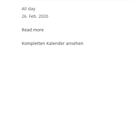
NoLimit
All day
LD
26. Feb. 2020
Heute
Read more
KEIN
LINE
Kompletten Kalender ansehen
DANCE
KURS
-
Aschermittwoch