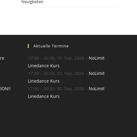
Neuigkeiten
Aktuelle Termine
re
17:30
–
20:30
,
16. Sep. 2026
–
NoLimit
Linedance Kurs
17:30
–
20:30
,
23. Sep. 2026
–
NoLimit
Linedance Kurs
ION!!
17:30
–
20:30
,
30. Sep. 2026
–
NoLimit
Linedance Kurs