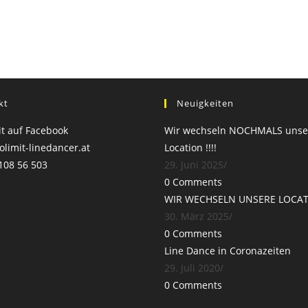
kt
Neuigkeiten
t auf Facebook
Wir wechseln NOCHMALS unse
limit-linedancer.at
Location !!!!
108 56 503
29. Juni 2025
/
0 Comments
WIR WECHSELN UNSERE LOCAT
30. März 2025
/
0 Comments
Line Dance in Coronazeiten
29. Juli 2020
/
0 Comments