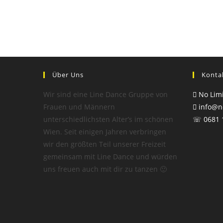
Über Uns
Konta
Wir sind eine Line Dance Gruppe von
No Limi
Frauen und Männern
info@no
unterschiedlichsten Alter’s im schönen
☏ 0681 
Wien. Seit einigen Jahren verbringen
wir den größten Teil unserer Freizeit
gemeinsam mit Line Dance und würden
uns freuen auch mit dir zu tanzen 🙂