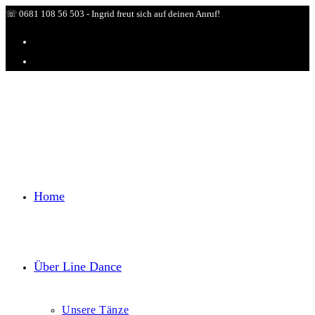
Zum
☏ 0681 108 56 503 - Ingrid freut sich auf deinen Anruf!
Inhalt
springen
Home
Über Line Dance
Unsere Tänze